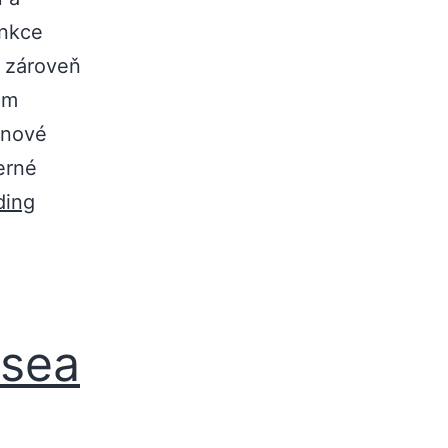
unkce
a zároveň
em
inové
erné
ding
asea