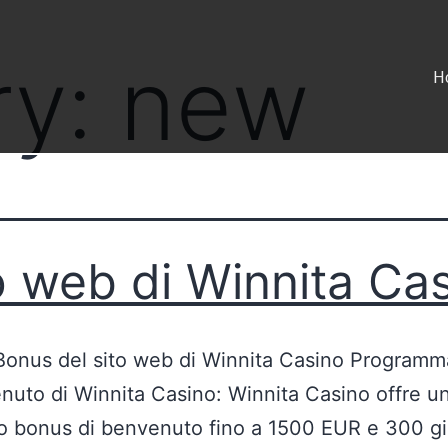
ry:
new
H
o web di Winnita Ca
Bonus del sito web di Winnita Casino Program
nuto di Winnita Casino: Winnita Casino offre u
 bonus di benvenuto fino a 1500 EUR e 300 gi