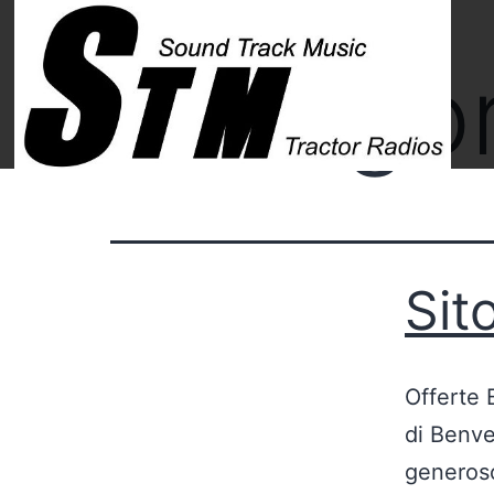
Catego
Sit
Offerte 
di Benve
generoso