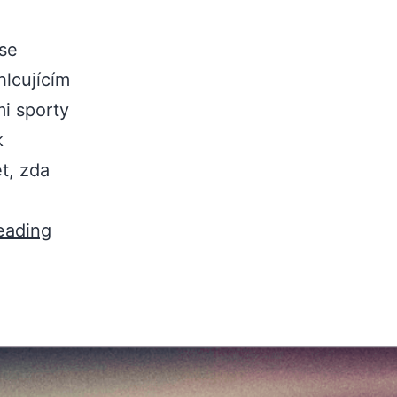
se
hlcujícím
i sporty
k
t, zda
eading