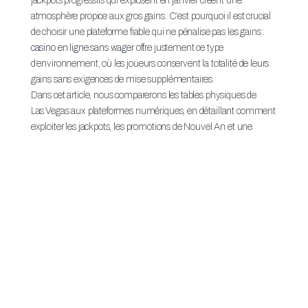
jackpots progressifs qui explosent en janvier créent une
atmosphère propice aux gros gains. C’est pourquoi il est crucial
de choisir une plateforme fiable qui ne pénalise pas les gains :
casino en ligne sans wager
offre justement ce type
d’environnement, où les joueurs conservent la totalité de leurs
gains sans exigences de mise supplémentaires.
Dans cet article, nous comparerons les tables physiques de
Las Vegas aux plateformes numériques, en détaillant comment
exploiter les jackpots, les promotions de Nouvel An et une
gestion de bankroll rigoureuse pour maximiser vos chances de
succès.
Pourquoi la roulette
européenne donne
de meilleures
chances que la