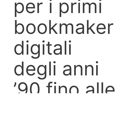
per i primi
bookmaker
digitali
degli anni
’90 fino alle
prospettive
decentralizz