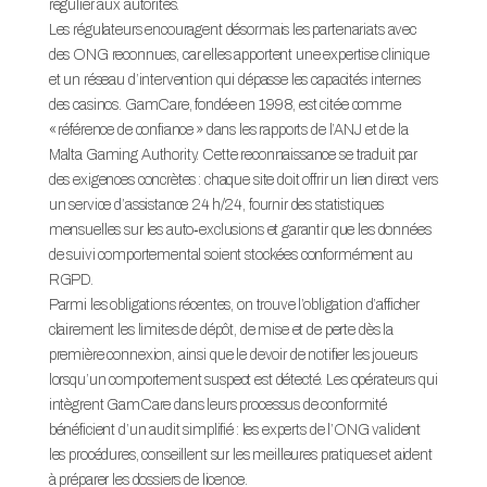
régulier aux autorités.
Les régulateurs encouragent désormais les partenariats avec
des ONG reconnues, car elles apportent une expertise clinique
et un réseau d’intervention qui dépasse les capacités internes
des casinos. GamCare, fondée en 1998, est citée comme
« référence de confiance » dans les rapports de l’ANJ et de la
Malta Gaming Authority. Cette reconnaissance se traduit par
des exigences concrètes : chaque site doit offrir un lien direct vers
un service d’assistance 24 h/24, fournir des statistiques
mensuelles sur les auto‑exclusions et garantir que les données
de suivi comportemental soient stockées conformément au
RGPD.
Parmi les obligations récentes, on trouve l’obligation d’afficher
clairement les limites de dépôt, de mise et de perte dès la
première connexion, ainsi que le devoir de notifier les joueurs
lorsqu’un comportement suspect est détecté. Les opérateurs qui
intègrent GamCare dans leurs processus de conformité
bénéficient d’un audit simplifié : les experts de l’ONG valident
les procédures, conseillent sur les meilleures pratiques et aident
à préparer les dossiers de licence.