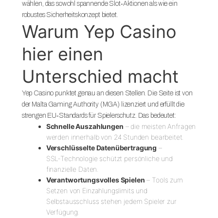
wählen, das sowohl spannende Slot‑Aktionen als wie ein
robustes Sicherheitskonzept bietet.
Warum Yep Casino
hier einen
Unterschied macht
Yep Casino punktet genau an diesen Stellen. Die Seite ist von
der Malta Gaming Authority (MGA) lizenziert und erfüllt die
strengen EU‑Standards für Spielerschutz. Das bedeutet:
Schnelle Auszahlungen
– die meisten Anfragen
werden innerhalb von 24 Stunden bearbeitet.
Verschlüsselte Datenübertragung
–
SSL‑Technologie schützt persönliche und
finanzielle Daten.
Verantwortungsvolles Spielen
– Tools zum
Setzen von Einzahlungslimits und
Selbstausschluss stehen jedem Spieler zur
Verfügung.