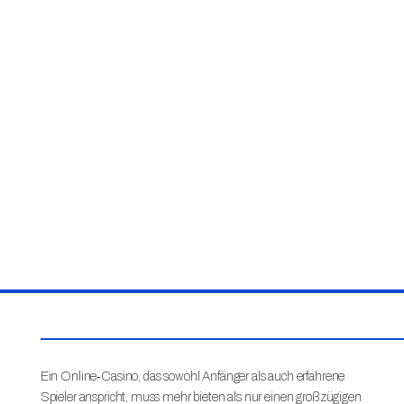
Ein Online‑Casino, das sowohl Anfänger als auch erfahrene
Spieler anspricht, muss mehr bieten als nur einen großzügigen