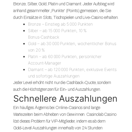
Bronze, Silber, Gold, Platin und Diamant. Jeder Aufstieg wird
anhand gesammelter „Punkte“ (Points) gemessen, die Sie
durch Einsätze in Slots, Tischspielen und Live‑Casino erhalten.
Bronze – Einstieg ab 5 000 Punkten
Silber – ab 15 000 Punkten, 10 %
Bonus‑Cashback
Gold – ab 30 000 Punkten, wöchentlicher Bonus
von 20 %
Platin – ab 60 000 Punkten, persönlicher
Account‑Manager
Diamant – ab 120 000 Punkten, exklusive Events
und sofortige Auszahlungen
Jeder Level erhöht nicht nur die Cashback‑Quote, sondern
auch die Höchstgrenzen für Ein‑ und Auszahlungen.
Schnellere Auszahlungen
Ein häufiges Ärgernis bei Online‑Casinos sind lange
Wartezeiten beim Abheben von Gewinnen. Casinolab Casino
löst dieses Problem für VIP‑Mitglieder, indem es ab dem
Gold‑Level Auszahlungen innerhalb von 24 Stunden