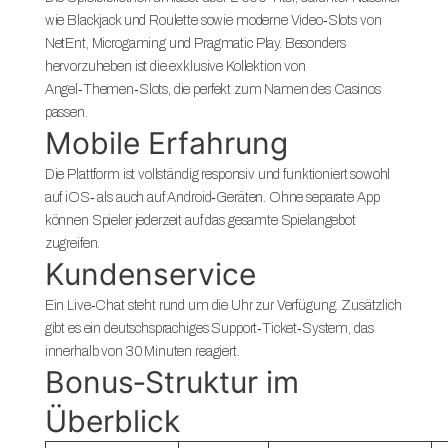
wie Blackjack und Roulette sowie moderne Video‑Slots von
NetEnt, Microgaming und Pragmatic Play. Besonders
hervorzuheben ist die exklusive Kollektion von
Angel‑Themen‑Slots, die perfekt zum Namen des Casinos
passen.
Mobile Erfahrung
Die Plattform ist vollständig responsiv und funktioniert sowohl
auf iOS‑ als auch auf Android‑Geräten. Ohne separate App
können Spieler jederzeit auf das gesamte Spielangebot
zugreifen.
Kundenservice
Ein Live‑Chat steht rund um die Uhr zur Verfügung. Zusätzlich
gibt es ein deutschsprachiges Support‑Ticket‑System, das
innerhalb von 30 Minuten reagiert.
Bonus‑Struktur im
Überblick