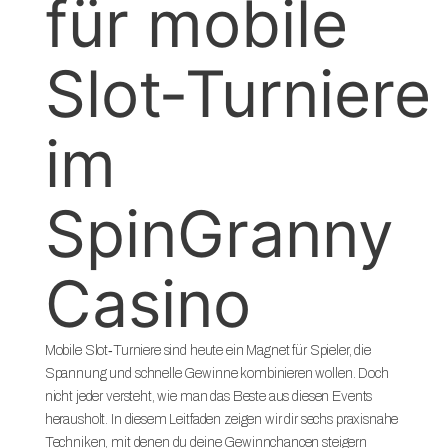
für mobile
Slot‑Turniere
im
SpinGranny
Casino
Mobile Slot‑Turniere sind heute ein Magnet für Spieler, die
Spannung und schnelle Gewinne kombinieren wollen. Doch
nicht jeder versteht, wie man das Beste aus diesen Events
herausholt. In diesem Leitfaden zeigen wir dir sechs praxisnahe
Techniken, mit denen du deine Gewinnchancen steigern